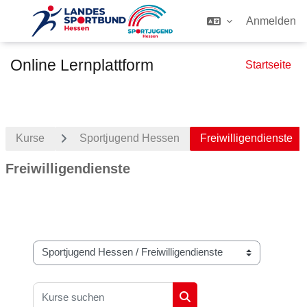
Anmelden
Zum Hauptinhalt
Online Lernplattform
Startseite
Kurse
Sportjugend Hessen
Freiwilligendienste
Freiwilligendienste
Kursbereiche
Kurse suchen